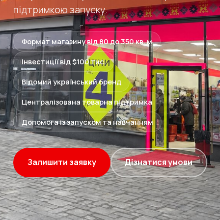
підтримкою запуску.
Формат магазину від 80 до 350 кв. м
Інвестиції від $100 тис.
Відомий український бренд
Централізована товарна підтримка
Допомога із запуском та навчанням
Залишити заявку
Дізнатися умови