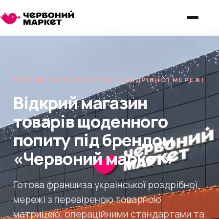
ФРАНШИЗА УКРАЇНСЬКОЇ РОЗДРІБНОЇ МЕРЕЖІ
Відкрий магазин
товарів щоденного
попиту під брендом
«Червоний маркет»
Готова франшиза української роздрібної
мережі з перевіреною товарною
матрицею, операційними стандартами та